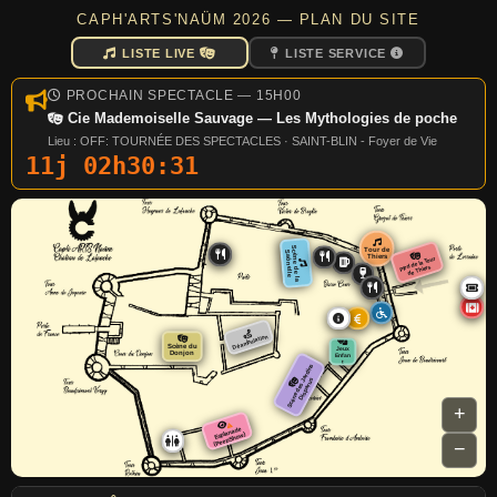
CAPH'ARTS'NAÜM 2026 — PLAN DU SITE
LISTE LIVE
LISTE SERVICE
PROCHAIN SPECTACLE — 15H00
Cie Mademoiselle Sauvage — Les Mythologies de poche
Lieu : OFF: TOURNÉE DES SPECTACLES · SAINT-BLIN - Foyer de Vie
11j 02h30:30
S
è
n
e
d
e
la
a
ô
n
e
Tour de
c
S
lle
Thiers
Pied de la Tour
de Thiers
Déambulation
Scène du
Jeux
Donjon
Enfan
t
S
c
è
n
e
d
e
s
ar
di
n
s
Di
s
p
ar
u
J
s
+
Esplanade
(Peep Show)
−