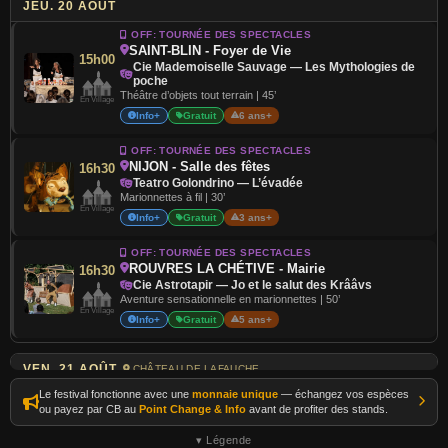
JEU. 20 AOÛT
OFF: TOURNÉE DES SPECTACLES
SAINT-BLIN - Foyer de Vie
15h00
Cie Mademoiselle Sauvage — Les Mythologies de
poche
Théâtre d’objets tout terrain | 45’
En Village
Info+
Gratuit
6 ans+
OFF: TOURNÉE DES SPECTACLES
NIJON - Salle des fêtes
16h30
Teatro Golondrino — L’évadée
Marionnettes à fil | 30’
En Village
Info+
Gratuit
3 ans+
OFF: TOURNÉE DES SPECTACLES
ROUVRES LA CHÉTIVE - Mairie
16h30
Cie Astrotapir — Jo et le salut des Krââvs
Aventure sensationnelle en marionnettes | 50’
En Village
Info+
Gratuit
5 ans+
VEN. 21 AOÛT
CHÂTEAU DE LAFAUCHE
Le festival fonctionne avec une
monnaie unique
— échangez vos espèces
Cie Les Bonnasses — Les Bonasses
15h45
ou payez par CB au
Point Change & Info
avant de profiter des stands.
Théâtre burlesque | 50'
Info+
12 ans+
▾ Légende
Au Château