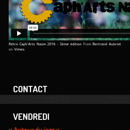
Rétro Caph'Arts Naüm 2016 - 3ème édition
from
Bertrand Aubriot
on
Vimeo
.
CONTACT
VENDREDI
« Autour du jazz »