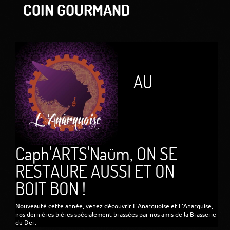
COIN GOURMAND
AU
Caph'ARTS'Naüm, ON SE
RESTAURE AUSSI ET ON
BOIT BON !
Nouveauté cette année, venez découvrir L'Anarquoise et L'Anarquise,
nos dernières bières spécialement brassées par nos amis de la Brasserie
du Der.